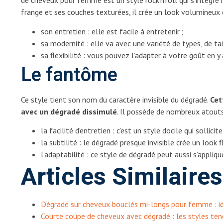
de cheveux pour femme est un style rock’n’roll qui s’intègre
frange et ses couches texturées, il crée un look volumineux 
son entretien : elle est facile à entretenir ;
sa modernité : elle va avec une variété de types, de ta
sa flexibilité : vous pouvez l’adapter à votre goût en 
Le fantôme
Ce style tient son nom du caractère invisible du dégradé.
Cet
avec un dégradé dissimulé
. Il possède de nombreux atou
la facilité d’entretien : c’est un style docile qui sollicit
la subtilité : le dégradé presque invisible crée un look f
l’adaptabilité : ce style de dégradé peut aussi s’appliqu
Articles Similaires
Dégradé sur cheveux bouclés mi-longs pour femme : idé
Courte coupe de cheveux avec dégradé : les styles 