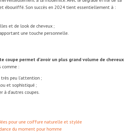
 merveilleusement à la modernité. Avec le dégradé effilé de sa
et ébouriffé. Son succès en 2024 tient essentiellement à :
illes et de look de cheveux ;
y apportant une touche personnelle.
te coupe permet d’avoir un plus grand volume de cheveux
ts comme :
e très peu l’attention ;
lou et sophistiqué ;
er à d’autres coupes.
es pour une coiffure naturelle et stylée
tendance du moment pour homme