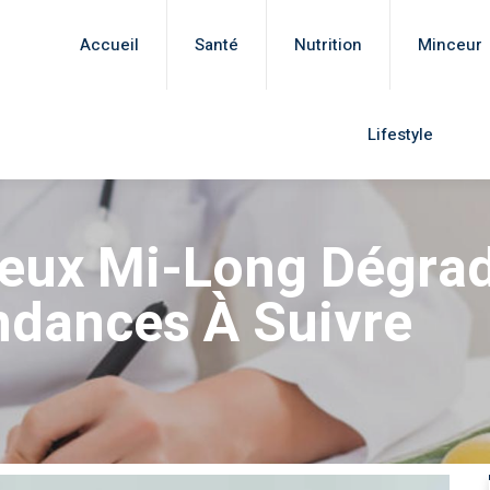
Accueil
Santé
Nutrition
Minceur
Lifestyle
eux Mi-Long Dégra
ndances À Suivre